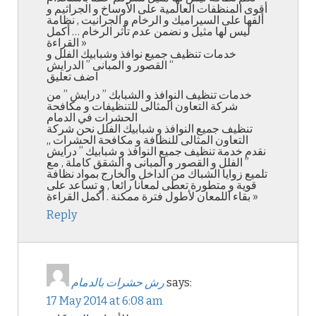
أقوى المنظفات العالمية على الأوساخ و الجراثيم و
ألفها على السيراميك و الرخام و الجرانيت , نظامة
ليس لها مثيل و نضمن عدم تأثر الرخام … أكمل
القراءة »
خدمات تنظيف جميع نوافذ وشبابيك الفلل و
القصور و المبانى ” الدرايش “
اضف تعليق
خدمات تنظيف النوافذ و الشبابك ” درايش ” من
شركة التعاون المثالى للتنظيفات و مكافحة
الحشرات في الدمام
تنظيف جميع النوافذ و شبابيك الفلل نحن شركة
التعاون المثالى للنظافة و مكافحة الحشرات ,,
نقدم خدمة تنظيف جميع النوافذ و شبابيك ” درايش
” الفلل و القصور و المبانى و الشقق كاملة , مع
تلميع زوايا الشباك من الداخل والخارج بمواد نظافة
قوية و متطورة تعطى لمعانا رائعا , و تساعد على
بقاء اللمعان لأطول فترة ممكنة . أكمل القراءة »
Reply
says:
رش حشرات بالدمام
17 May 2014 at 6:08 am