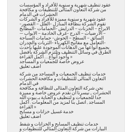
عقود تنظيف شهرية و سنوية للأفراد و المؤسسات
من شركة التعاون المثالى للتنظيفات و مكافحة
الحشرات في الدمام
عقود شهرية و سنوية مميزة للأفراد و الشركات
تقوم الشركة بنظافة المنازل -الفلل – القصور-
الابراج – الخزنات – الدرايش -الحمامات -المطابخ
– الارضيات – الدرج -غرف الخادمة – الابواب —
السائق – السطح – الحوش- حمامات السباحة
-التعامل مع مفاتيح الكهرباء -الثريات والجدران
بجميع أنواعها من الدهانات الموجودة عليها بأحدث
الطرق في وسائل التنظيف وتلتزم الشركة بأفضل
وأجود أنواع … أكمل القراءة »
عروض خاصة للجمعيات و المساجد
اضف تعليق
خدمات تنظيف الجمعيات و المساجد من شركة
التعاون المثالى للتنظيفات و مكافحة الحشرات
في الدمام
نحن شركة التعاون المثالى للنظافة و مكافحة
الحشرات ,, نيسرنا أن نقدم عروض خاصة و مميزة
جدا للجمعيات و لتنظيف و العناية بـ بيوت الله
المساجد , اتصل بنا لمزيد من المعلومات . أكمل
القراءة »
خدمة غسيل خزانات و مسابح
اضف تعليق
خدمات تنظيف المسابح و الخزانات و شفط
البيارات من شركة التعاون المثالى للتنظيفات و