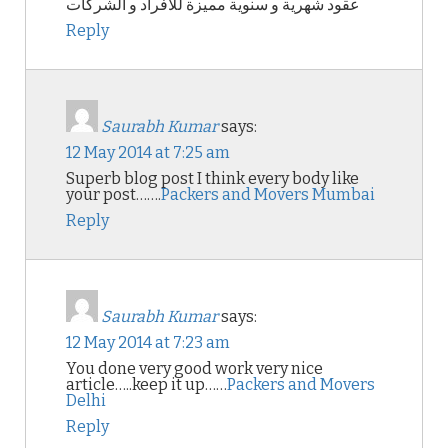
عقود شهرية و سنوية مميزة للأفراد و الشركات
Reply
Saurabh Kumar
says:
12 May 2014 at 7:25 am
Superb blog post I think every body like
your post…….
Packers and Movers Mumbai
Reply
Saurabh Kumar
says:
12 May 2014 at 7:23 am
You done very good work very nice
article…..keep it up……
Packers and Movers
Delhi
Reply