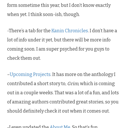
form sometime this year, but I don’t know exactly
when yet. I think soon-ish, though.
-There’s a tab for the
Kanin Chronicles
. I don’t have a
lot of info under it yet, but there will be more info
coming soon. I am super psyched for you guys to
check them out.
–
Upcoming Projects
. It has more on the anthology I
contributed a short story to,
Grim
, which is coming
out in a couple weeks. That was a lot of a fun, and lots
of amazing authors contributed great stories, so you
should definitely check it out when it comes out.
-I even updated the
About Me
. So that’s fun.